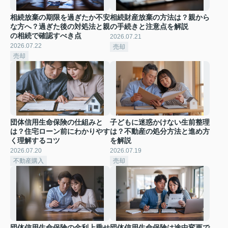
相続放棄の期限を過ぎたか不安
相続財産放棄の方法は？親から
な方へ？過ぎた後の対処法と親
の手続きと注意点を解説
の相続で確認すべき点
2026.07.21
2026.07.22
売却
売却
団体信用生命保険の仕組みと
子どもに迷惑かけない生前整理
は？住宅ローン前にわかりやす
は？不動産の処分方法と進め方
く理解するコツ
を解説
2026.07.20
2026.07.19
不動産購入
売却
団体信用生命保険の金利上乗せ
団体信用生命保険は途中変更で