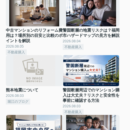
中古マンションのリフォーム費
警固断層の地震リスクは？福岡
用は？場所別の目安と比較のポ
市ハザードマップの見方を解説
イントを解説
2026.08.04
2026.08.05
不動産購入
不動産購入
熊本地震について
警固断層周辺でのマンション購
入は大丈夫？リスクと安全性を
2026.08.03
事前に確認する方法
堀江のブログ
2026.08.03
不動産購入