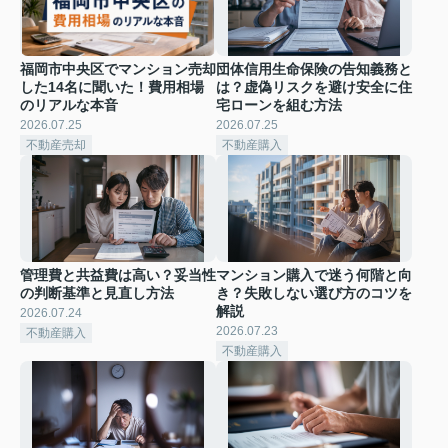
福岡市中央区でマンション売却
団体信用生命保険の告知義務と
した14名に聞いた！費用相場
は？虚偽リスクを避け安全に住
のリアルな本音
宅ローンを組む方法
2026.07.25
2026.07.25
不動産売却
不動産購入
管理費と共益費は高い？妥当性
マンション購入で迷う何階と向
の判断基準と見直し方法
き？失敗しない選び方のコツを
解説
2026.07.24
2026.07.23
不動産購入
不動産購入