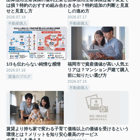
は損？特約のおすすめ組み合わ
きるか？特約追加の判断と見直
せと見直し方
しの進め方
2026.07.18
2026.07.17
不動産購入
不動産購入
1/3も伝わらない純情な感情
福岡市で資産価値が高い人気エ
リアは？マンション戸建て購入
2026.07.16
前に知りたい選び方
渡邉のブログ
2026.07.15
不動産購入
賃貸より持ち家で変わる子育て
価格以上の価値を受けるという
環境とは？メリットを知り安心
最高のサービス
の暮らしを考える