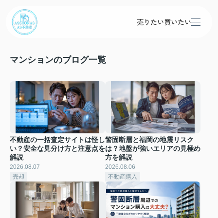
売りたい
買いたい
マンションのブログ一覧
不動産の一括査定サイトは怪し
警固断層と福岡の地震リスク
い？安全な見分け方と注意点を
は？地盤が強いエリアの見極め
解説
方を解説
2026.08.07
2026.08.06
売却
不動産購入