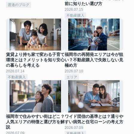
前に知りたい選び方
渡邉のブログ
2026.07.15
不動産購入
賃貸より持ち家で変わる子育て
福岡市の再開発エリアは今が狙
環境とは？メリットを知り安心
い？不動産購入で失敗しない見
の暮らしを考える
極め方
2026.07.14
2026.07.10
不動産購入
エリア
福岡市で住みやすい街はどこ？
ワイド団信の基準とは？通りや
人気エリアの特徴と選び方を解
すい病気と住宅ローンの考え方
説
2026.07.09
2026.07.09
不動産購入