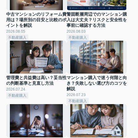
中古マンションのリフォーム費
警固断層周辺でのマンション購
用は？場所別の目安と比較のポ
入は大丈夫？リスクと安全性を
イントを解説
事前に確認する方法
2026.08.05
2026.08.03
不動産購入
不動産購入
管理費と共益費は高い？妥当性
マンション購入で迷う何階と向
の判断基準と見直し方法
き？失敗しない選び方のコツを
解説
2026.07.24
2026.07.23
不動産購入
不動産購入