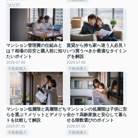
エリア
マンション管理費の仕組みと
賃貸から持ち家へ迷う人必見！
は？相場の目安と購入前に知り
いつ買うべきか最適なタイミン
たいポイント
グを解説
2026.07.08
2026.07.06
不動産購入
不動産購入
マンション低層階と高層階どち
マンションの低層階は子供に安
らを選ぶ？メリットとデメリッ
全か？高齢家族と安心して暮ら
トを比較して解説
せる階数選びのポイント
2026.07.05
2026.07.05
不動産購入
不動産購入