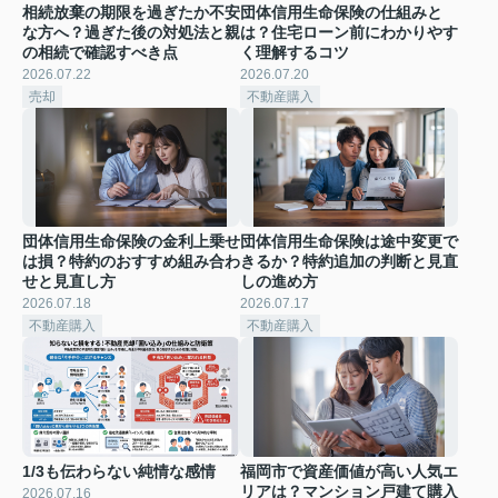
相続放棄の期限を過ぎたか不安
団体信用生命保険の仕組みと
な方へ？過ぎた後の対処法と親
は？住宅ローン前にわかりやす
の相続で確認すべき点
く理解するコツ
2026.07.22
2026.07.20
売却
不動産購入
団体信用生命保険の金利上乗せ
団体信用生命保険は途中変更で
は損？特約のおすすめ組み合わ
きるか？特約追加の判断と見直
せと見直し方
しの進め方
2026.07.18
2026.07.17
不動産購入
不動産購入
1/3も伝わらない純情な感情
福岡市で資産価値が高い人気エ
リアは？マンション戸建て購入
2026.07.16