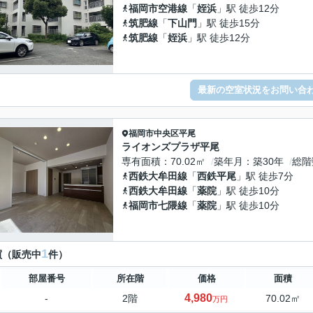
福岡市空港線
「
姪浜
」駅 徒歩12分
筑肥線
「
下山門
」駅 徒歩15分
筑肥線
「
姪浜
」駅 徒歩12分
最新の空室状況をお問い合
福岡市中央区
平尾
ライオンズプラザ平尾
専有面積
70.02㎡
築年月
築30年
総階
西鉄大牟田線
「
西鉄平尾
」駅 徒歩7分
西鉄大牟田線
「
薬院
」駅 徒歩10分
福岡市七隈線
「
薬院
」駅 徒歩10分
1
買（販売中
件）
部屋番号
所在階
価格
面積
4,980
-
2階
70.02㎡
万円