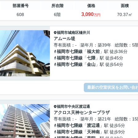
部屋番号
所在階
価格
面積
3,090
608
6階
70.37㎡
万円
福岡市城南区
樋井川
アムール堤
専有面積
-
築年月
築39年
総階数
5
福岡市七隈線
「
福大前
」駅 徒歩36分
福岡市七隈線
「
七隈
」駅 徒歩45分
福岡市七隈線
「
金山
」駅 徒歩54分
最新の空室状況をお問い合
福岡市中央区
渡辺通
アクロス天神センタープラザ
専有面積
-
築年月
築21年
総階数
1
福岡市七隈線
「
渡辺通
」駅 徒歩5分
福岡市七隈線
「
天神南
」駅 徒歩9分