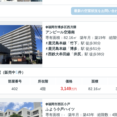
最新の空室状況をお問い合
福岡市博多区
西月隈
アンピール空港南
専有面積
82.16㎡
築年月
築19年
総階
鹿児島本線
「
竹下
」駅 徒歩30分
鹿児島本線
「
博多
」駅 徒歩51分
西鉄大牟田線
「
井尻
」駅 徒歩38分
1
買（販売中
件）
部屋番号
所在階
価格
面積
3,149
402
4階
82.16㎡
万円
福岡市西区
小戸
ふよう小戸ハイツ
専有面積
-
築年月
築43年
総階数
4