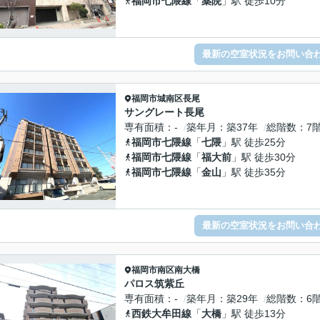
福岡市七隈線
「
薬院
」駅 徒歩10分
最新の空室状況をお問い合
福岡市城南区
長尾
サングレート長尾
専有面積
-
築年月
築37年
総階数
7
福岡市七隈線
「
七隈
」駅 徒歩25分
福岡市七隈線
「
福大前
」駅 徒歩30分
福岡市七隈線
「
金山
」駅 徒歩35分
最新の空室状況をお問い合
福岡市南区
南大橋
パロス筑紫丘
専有面積
-
築年月
築29年
総階数
6
西鉄大牟田線
「
大橋
」駅 徒歩13分