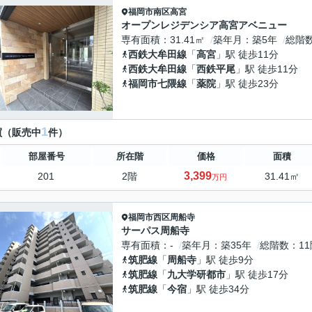
福岡市南区
高宮
オープンレジデンシア高宮アベニュー
専有面積
31.41㎡
築年月
築5年
総階
西鉄大牟田線
「
高宮
」駅 徒歩11分
西鉄大牟田線
「
西鉄平尾
」駅 徒歩11分
福岡市七隈線
「
薬院
」駅 徒歩23分
1
買（販売中
件）
部屋番号
所在階
価格
面積
3,399
201
2階
31.41㎡
万円
福岡市西区
周船寺
サーパス周船寺
専有面積
-
築年月
築35年
総階数
1
筑肥線
「
周船寺
」駅 徒歩9分
筑肥線
「
九大学研都市
」駅 徒歩17分
筑肥線
「
今宿
」駅 徒歩34分