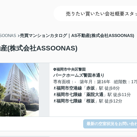
売りたい
買いたい
会社概要
スタ
売買マンションカタログ｜AS不動産(株式会社ASSOONAS)
OONAS
(株式会社ASSOONAS)
福岡市中央区
警固
パークホームズ警固本通り
専有面積
-
築年月
築16年
総階数
1
福岡市空港線
「
赤坂
」駅 徒歩8分
福岡市七隈線
「
薬院大通
」駅 徒歩11分
福岡市七隈線
「
桜坂
」駅 徒歩12分
最新の空室状況をお問い合