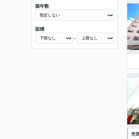
築年数
面積
～
売