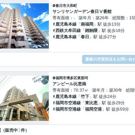
春日市
大和町
サンリヤンガーデン春日Ⅴ番館
専有面積
-
築年月
築26年
総階数
1
鹿児島本線
「
南福岡
」駅 徒歩13分
西鉄大牟田線
「
雑餉隈
」駅 徒歩18分
鹿児島本線
「
春日
」駅 徒歩27分
最新の空室状況をお問い合
福岡市博多区
東那珂
アンピール比恵南
専有面積
70.37㎡
築年月
築30年
総階
鹿児島本線
「
竹下
」駅 徒歩24分
福岡市空港線
「
東比恵
」駅 徒歩29分
福岡市空港線
「
福岡空港
」駅 徒歩59分
1
買（販売中
件）