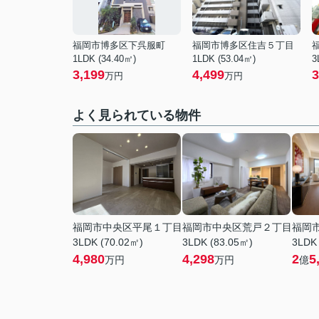
福岡市博多区下呉服町
福岡市博多区住吉５丁目
1LDK (34.40㎡)
1LDK (53.04㎡)
3
3,199
4,499
3
万円
万円
よく見られている物件
福岡市中央区平尾１丁目
福岡市中央区荒戸２丁目
福岡
3LDK (70.02㎡)
3LDK (83.05㎡)
3LDK 
4,980
4,298
2
5
万円
万円
億