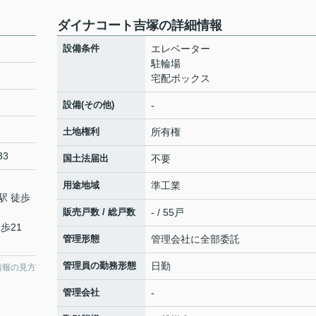
ダイナコート吉塚の詳細情報
設備条件
エレベーター
駐輪場
宅配ボックス
設備(その他)
-
土地権利
所有権
33
国土法届出
不要
用途地域
準工業
駅 徒歩
販売戸数 / 総戸数
- / 55戸
歩21
管理形態
管理会社に全部委託
管理員の勤務形態
日勤
情報の見方
管理会社
-