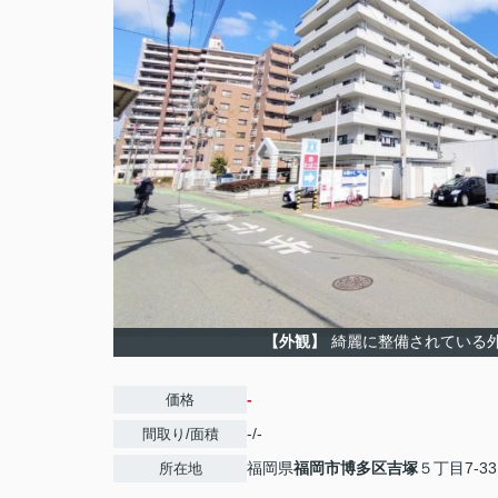
【外観】
綺麗に整備されている
-
価格
-/-
間取り/面積
福岡県
福岡市博多区
吉塚
５丁目7-33
所在地