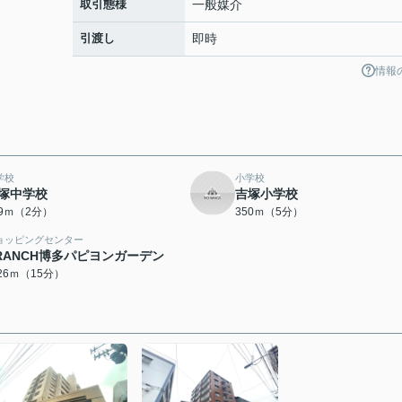
取引態様
一般媒介
引渡し
即時
情報
学校
小学校
塚中学校
吉塚小学校
29ｍ（2分）
350ｍ（5分）
ョッピングセンター
RANCH博多パピヨンガーデン
126ｍ（15分）