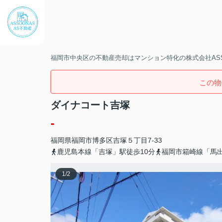
福岡市中央区の不動産売却はマンション特化の株式会社ASS
この物
ダイナコート吉塚
-
福岡県
福岡市博多区
吉塚
５丁目7-33
鹿児島本線「吉塚」駅徒歩10分
福岡市箱崎線「馬出
1
/
2