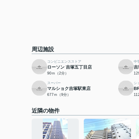
周辺施設
コンビニエンスストア
中
ローソン 吉塚五丁目店
吉
90ｍ（2分）
1
スーパー
シ
マルショク吉塚駅東店
B
677ｍ（9分）
1
近隣の物件