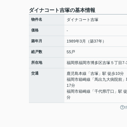
ダイナコート吉塚の基本情報
物件名
ダイナコート吉塚
価格
-
築年月
1989年3月（築37年）
総戸数
55戸
所在地
福岡県
福岡市博多区
吉塚
５丁目7-
交通
鹿児島本線
「
吉塚
」駅 徒歩10分
福岡市箱崎線
「
馬出九大病院前
」
17分
福岡市箱崎線
「
千代県庁口
」駅 徒
分