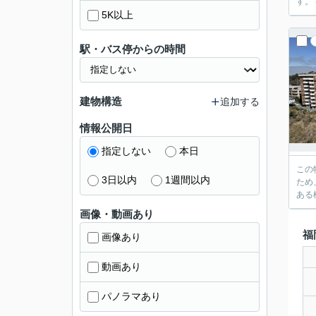
す。
5K以上
駅・バス停からの時間
建物構造
追加する
情報公開日
指定しない
本日
この
3日以内
1週間以内
ため、中
ある
画像・動画あり
福
画像あり
動画あり
パノラマあり