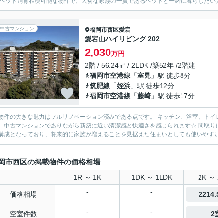
 ペット飼育相談可能な物件で、大切な家族の一員であるペットと一緒に暮らしたい方に
中古マンション
福岡市西区
愛宕
愛宕山ハイリビング 202
2,030
万円
2階 / 56.24㎡ / 2LDK /築52年 /2階建
福岡市空港線
「
室見
」駅 徒歩8分
筑肥線
「
姪浜
」駅 徒歩12分
福岡市空港線
「
藤崎
」駅 徒歩17分
物件の大きな魅力はフルリノベーション済みである点です。 キッチン、浴室、トイ
古マンションでありながら新築に近い清潔感と快適さを感じられます☆ 間取りは2LDKでリビング、ダイニングキッチンに加えて洋室が2部屋
構成となっており、将来的に家族が増えることを見据えた住まいとしても使いやすい設
岡市西区の掲載物件の価格相場
1R ～ 1K
1DK ～ 1LDK
2K ～ 
-
-
価格相場
2214
-
-
空室件数
2