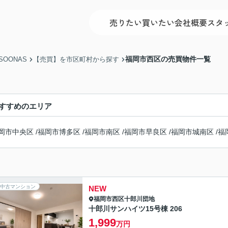
売りたい
買いたい
会社概要
スタ
福岡市西区の売買物件一覧
OONAS
【売買】を市区町村から探す
すすめのエリア
岡市中央区
/
福岡市博多区
/
福岡市南区
/
福岡市早良区
/
福岡市城南区
/
福
中古マンション
NEW
福岡市西区
十郎川団地
十郎川サンハイツ15号棟 206
1,999
万円