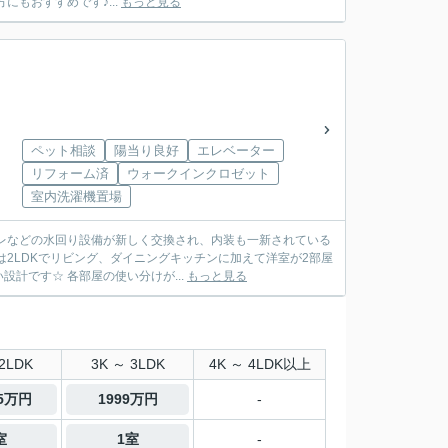
もおすすめです♪...
もっと見る
ペット相談
陽当り良好
エレベーター
リフォーム済
ウォークインクロゼット
室内洗濯機置場
レなどの水回り設備が新しく交換され、内装も一新されている
計です☆ 各部屋の使い分けが...
もっと見る
2LDK
3K ～ 3LDK
4K ～ 4LDK以上
.5万円
1999万円
-
室
1室
-