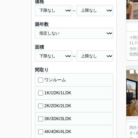
価格
～
築年数
十郎
11
面積
当社
筑肥
～
間取り
ワンルーム
1K/1DK/1LDK
2K/2DK/2LDK
3K/3DK/3LDK
西区小戸
4K/4DK/4LDK
す♪