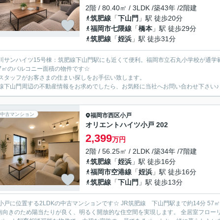
2階 / 80.40㎡ / 3LDK /築43年 /2階建
筑肥線
「
下山門
」駅 徒歩20分
福岡市七隈線
「
橋本
」駅 徒歩29分
筑肥線
「
姪浜
」駅 徒歩31分
川サンハイツ15号棟：筑肥線下山門駅にも近くて便利。福岡市立石丸小学校が通学
.77㎡のバルコニー面積の物件です☆
スタッフがお客さまの住まい探しをお手伝い致します。
線下山門周辺の不動産情報をお求めでしたら、お気軽に当社へお問い合わせ下さい♪
中古マンション
福岡市西区
小戸
オリエントハイツ小戸 202
2,399
万円
2階 / 56.25㎡ / 2LDK /築34年 /7階建
筑肥線
「
姪浜
」駅 徒歩16分
福岡市空港線
「
姪浜
」駅 徒歩16分
筑肥線
「
下山門
」駅 徒歩13分
に位置する2LDKの中古マンションです☆ JR筑肥線 下山門駅まで約14分 57㎡越で14帖のLDKを中心とした使いやすいレイアウトが魅力で
 南向きのため陽当たりが良く、明るく開放的な住空間を実現します。 全居室フロ