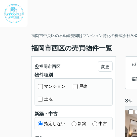
福岡市中央区の不動産売却はマンション特化の株式会社ASS
福岡市西区の売買物件一覧
お
福岡市西区
変更
物件種別
福
マンション
戸建
土地
3
件
新築・中古
指定しない
新築
中古