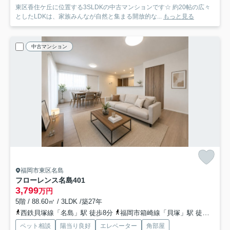
東区香住ケ丘に位置する3SLDKの中古マンションです☆ 約20帖の広々
としたLDKは、家族みんなが自然と集まる開放的な...
もっと見る
中古マンション
福岡市東区名島
フローレンス名島
401
3,799
万円
5階 / 88.60㎡ / 3LDK /築27年
西鉄貝塚線「名島」駅 徒歩8分
福岡市箱崎線「貝塚」駅 徒歩20分
ペット相談
陽当り良好
エレベーター
角部屋