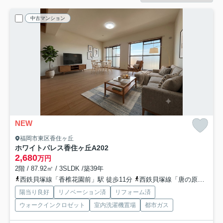
中古マンション
NEW
福岡市東区香住ヶ丘
ホワイトパレス香住ヶ丘A
202
2,680
万円
2階 / 87.92㎡ / 3SLDK /築39年
西鉄貝塚線「香椎花園前」駅 徒歩11分
西鉄貝塚線「唐の原」駅 徒歩14分
陽当り良好
リノベーション済
リフォーム済
ウォークインクロゼット
室内洗濯機置場
都市ガス