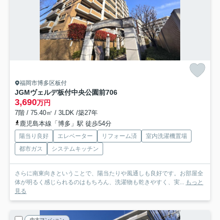
福岡市博多区板付
JGMヴェルデ板付中央公園前
706
3,690
万円
7階 / 75.40㎡ / 3LDK /築27年
鹿児島本線「博多」駅 徒歩54分
陽当り良好
エレベーター
リフォーム済
室内洗濯機置場
都市ガス
システムキッチン
さらに南東向きということで、陽当たりや風通しも良好です。お部屋全
体が明るく感じられるのはもちろん、洗濯物も乾きやすく、実...
もっと
見る
中古マンション