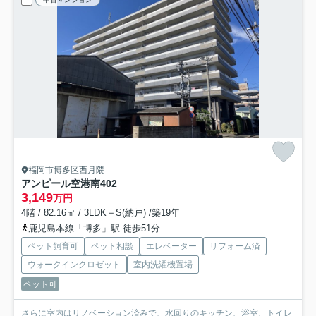
福岡市博多区西月隈
アンピール空港南
402
3,149
万円
4階 / 82.16㎡ / 3LDK＋S(納戸) /築19年
鹿児島本線「博多」駅 徒歩51分
ペット飼育可
ペット相談
エレベーター
リフォーム済
ウォークインクロゼット
室内洗濯機置場
ペット可
さらに室内はリノベーション済みで、水回りのキッチン、浴室、トイレ