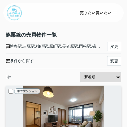
売りたい
買いたい
篠栗線の売買物件一覧
博多駅,吉塚駅,柚須駅,原町駅,長者原駅,門松駅,篠栗駅,筑前山手駅,城戸南蔵院前駅,九郎原駅,筑前大分駅,桂川駅,天道駅,飯塚駅
変更
条件から探す
変更
3
件
中古マンション