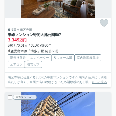
福岡市南区寺塚
東峰マンション野間大池公園
507
3,349
万円
5階 / 70.01㎡ / 3LDK /築30年
鹿児島本線「博多」駅 徒歩63分
陽当り良好
エレベーター
リフォーム済
室内洗濯機置場
エアコン
都市ガス
南区寺塚に位置する3LDKの中古マンションです☆ 南向き住戸につき陽
当たりが良く、全面に高い建物がないため開放感のある眺...
もっと見る
中古マンション