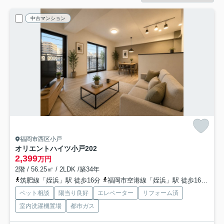
中古マンション
福岡市西区小戸
オリエントハイツ小戸
202
2,399
万円
2階 / 56.25㎡ / 2LDK /築34年
筑肥線「姪浜」駅 徒歩16分
福岡市空港線「姪浜」駅 徒歩16分
筑
ペット相談
陽当り良好
エレベーター
リフォーム済
室内洗濯機置場
都市ガス