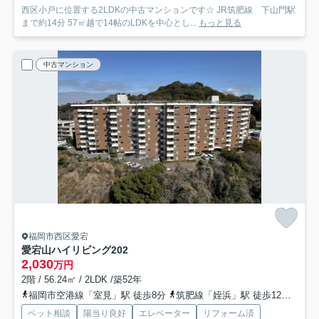
西区小戸に位置する2LDKの中古マンションです☆ JR筑肥線 下山門駅
まで約14分 57㎡越で14帖のLDKを中心とし...
もっと見る
中古マンション
福岡市西区愛宕
愛宕山ハイリビング
202
2,030
万円
2階 / 56.24㎡ / 2LDK /築52年
福岡市空港線「室見」駅 徒歩8分
筑肥線「姪浜」駅 徒歩12分
福岡
ペット相談
陽当り良好
エレベーター
リフォーム済