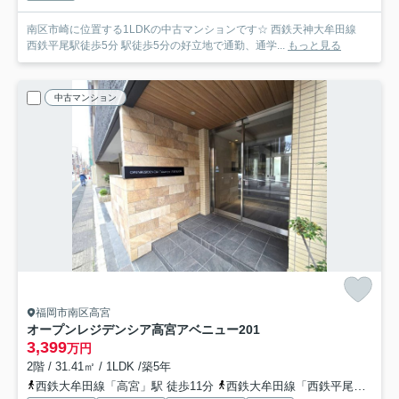
南区市崎に位置する1LDKの中古マンションです☆ 西鉄天神大牟田線
西鉄平尾駅徒歩5分 駅徒歩5分の好立地で通勤、通学...
もっと見る
中古マンション
福岡市南区高宮
オープンレジデンシア高宮アベニュー
201
3,399
万円
2階 / 31.41㎡ / 1LDK /築5年
西鉄大牟田線「高宮」駅 徒歩11分
西鉄大牟田線「西鉄平尾」駅 徒歩11分