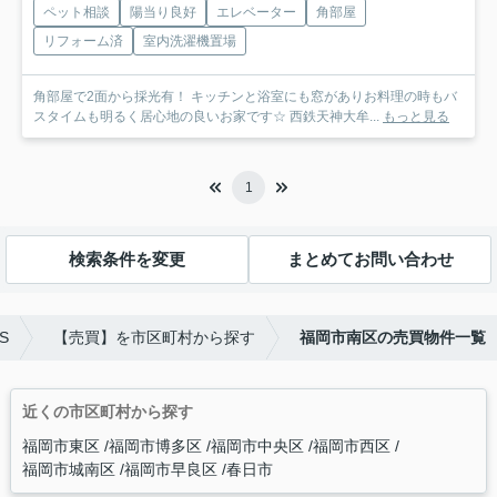
ペット相談
陽当り良好
エレベーター
角部屋
リフォーム済
室内洗濯機置場
角部屋で2面から採光有！ キッチンと浴室にも窓がありお料理の時もバ
スタイムも明るく居心地の良いお家です☆ 西鉄天神大牟...
もっと見る
1
検索条件を変更
まとめてお問い合わせ
S
【売買】を市区町村から探す
福岡市南区の売買物件一覧
近くの市区町村から探す
福岡市東区
福岡市博多区
福岡市中央区
福岡市西区
福岡市城南区
福岡市早良区
春日市