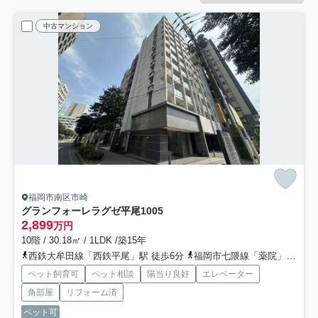
中古マンション
福岡市南区市崎
グランフォーレラグゼ平尾
1005
2,899
万円
10階 / 30.18㎡ / 1LDK /築15年
西鉄大牟田線「西鉄平尾」駅 徒歩6分
福岡市七隈線「薬院」駅 徒歩15分
ペット飼育可
ペット相談
陽当り良好
エレベーター
角部屋
リフォーム済
ペット可