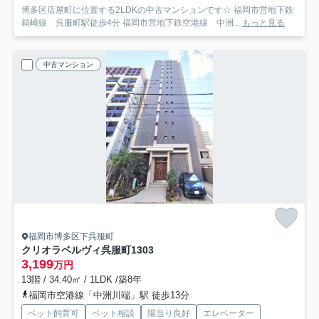
博多区店屋町に位置する2LDKの中古マンションです☆ 福岡市営地下鉄
箱崎線 呉服町駅徒歩4分 福岡市営地下鉄空港線 中洲...
もっと見る
中古マンション
福岡市博多区下呉服町
クリオラベルヴィ呉服町
1303
3,199
万円
13階 / 34.40㎡ / 1LDK /築8年
福岡市空港線「中洲川端」駅 徒歩13分
ペット飼育可
ペット相談
陽当り良好
エレベーター