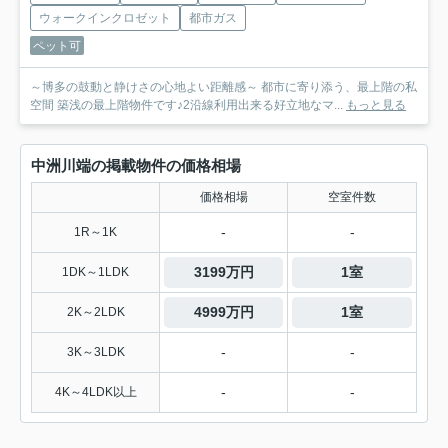
ウォークインクロゼット
都市ガス
ペット可
～博多の鼓動と静けさの心地よい距離感～ 都市に寄り添う、最上階の私
空間 築浅の最上階物件です♪2沿線利用出来る好立地なマ...
もっと見る
中洲川端の掲載物件の価格相場
価格相場
空室件数
-
-
1R～1K
3199万円
1室
1DK～1LDK
4999万円
1室
2K～2LDK
-
-
3K～3LDK
-
-
4K～4LDK以上