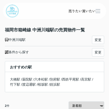
売りたい
買いたい
福岡市箱崎線 中洲川端駅の売買物件一覧
中洲川端駅
変更
条件から探す
変更
おすすめの駅
大橋駅
/
薬院駅
/
六本松駅
/
別府駅
/
西鉄平尾駅
/
高宮駅
/
竹下駅
/
渡辺通駅
/
桜坂駅
/
姪浜駅
2
件