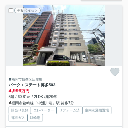
中古マンション
福岡市博多区店屋町
パークエステート博多
503
4,999
万円
5階 / 60.81㎡ / 2LDK /築29年
福岡市箱崎線「中洲川端」駅 徒歩7分
陽当り良好
エレベーター
リフォーム済
室内洗濯機置場
都市ガス
駐輪場