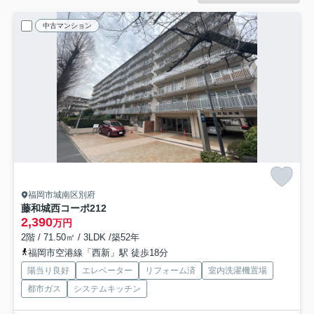
中古マンション
福岡市城南区別府
藤和城西コーポ
212
2,390
万円
2階 / 71.50㎡ / 3LDK /築52年
福岡市空港線「西新」駅 徒歩18分
陽当り良好
エレベーター
リフォーム済
室内洗濯機置場
都市ガス
システムキッチン