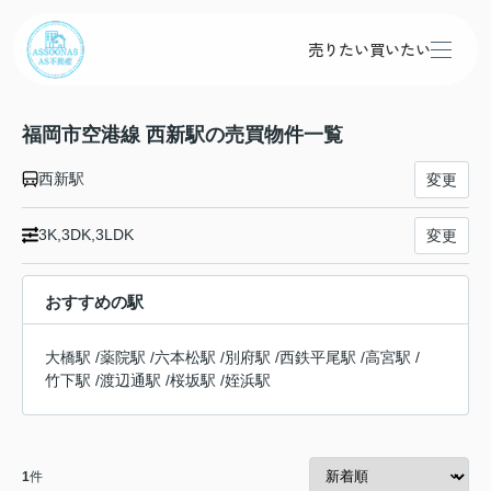
売りたい
買いたい
福岡市空港線 西新駅の売買物件一覧
西新駅
変更
3K,3DK,3LDK
変更
おすすめの駅
大橋駅
/
薬院駅
/
六本松駅
/
別府駅
/
西鉄平尾駅
/
高宮駅
/
竹下駅
/
渡辺通駅
/
桜坂駅
/
姪浜駅
1
件