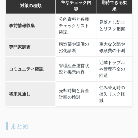
主なチェック内
期待できる効
対策の種類
容
果
公的資料と各種
見落とし防止
事前情報収集
チェックリスト
とリスク把握
確認
構造部や設備の
重大な欠陥や
専門家調査
劣化診断
修繕費の予測
近隣トラブル
管理組合運営状
コミュニティ確認
や管理不全の
況と掲示内容
回避
住み替え時の
売却時期と資金
将来見通し
損失リスク軽
計画の検討
減
まとめ