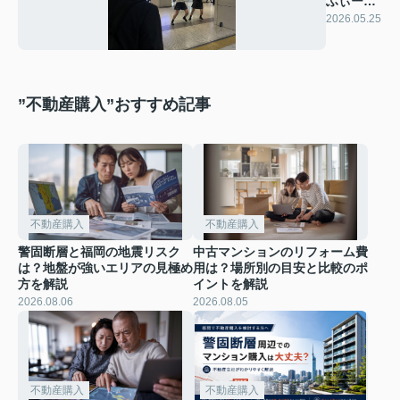
ふぃーる
いくじっ
2026.05.25
ど
”不動産購入”おすすめ記事
不動産購入
不動産購入
警固断層と福岡の地震リスク
中古マンションのリフォーム費
は？地盤が強いエリアの見極め
用は？場所別の目安と比較のポ
方を解説
イントを解説
2026.08.06
2026.08.05
不動産購入
不動産購入