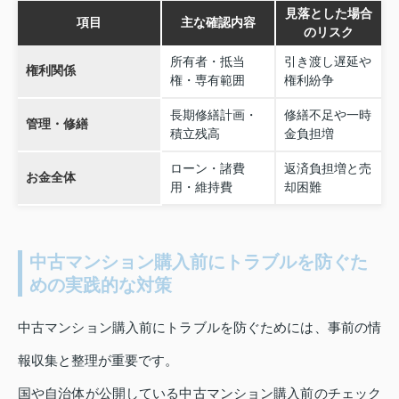
見落とした場合
項目
主な確認内容
のリスク
所有者・抵当
引き渡し遅延や
権利関係
権・専有範囲
権利紛争
長期修繕計画・
修繕不足や一時
管理・修繕
積立残高
金負担増
ローン・諸費
返済負担増と売
お金全体
用・維持費
却困難
中古マンション購入前にトラブルを防ぐた
めの実践的な対策
中古マンション購入前にトラブルを防ぐためには、事前の情
報収集と整理が重要です。
国や自治体が公開している中古マンション購入前のチェック