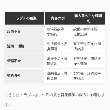
購入前の主な確認
トラブルの種類
内容の例
点
給湯器故障・
設備の稼働確認・
設備不良
水漏れ
点検記録
生活騒音・悪
時間帯を変えた周
近隣・環境
臭問題
辺確認
清掃不足・修
管理状況・修繕履
管理不全
繕遅延
歴の確認
規約違反・費
契約書・規約の事
契約条件
用負担
前精読
こうしたトラブルは、生活の質と資産価値の両方に影響しま
す。