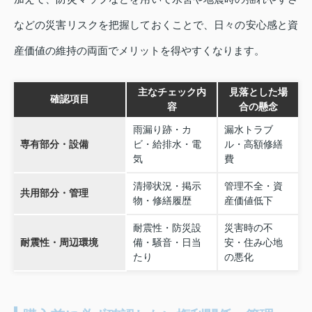
などの災害リスクを把握しておくことで、日々の安心感と資
産価値の維持の両面でメリットを得やすくなります。
主なチェック内
見落とした場
確認項目
容
合の懸念
雨漏り跡・カ
漏水トラブ
専有部分・設備
ビ・給排水・電
ル・高額修繕
気
費
清掃状況・掲示
管理不全・資
共用部分・管理
物・修繕履歴
産価値低下
耐震性・防災設
災害時の不
耐震性・周辺環境
備・騒音・日当
安・住み心地
たり
の悪化