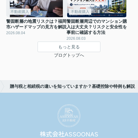
不動産購入
不動産購入
警固断層の地震リスクは？福岡
警固断層周辺でのマンション購
市ハザードマップの見方を解説
入は大丈夫？リスクと安全性を
事前に確認する方法
2026.08.04
2026.08.03
もっと見る
ブログトップへ
贈与税と相続税の違いを知っていますか？基礎控除や特例も解説
株式会社ASSOONAS