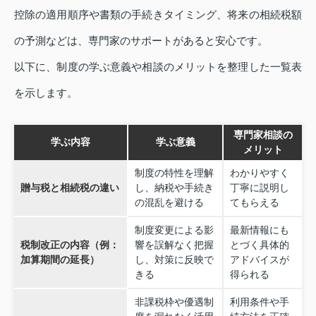
控除の適用順序や書類の手続きタイミング、将来の相続税額
の予測などは、専門家のサポートがあると安心です。
以下に、制度の学ぶ意義や相談のメリットを整理した一覧表
を示します。
専門家相談の
学ぶ内容
学ぶ意義
メリット
制度の特性を理解
わかりやすく
贈与税と相続税の違い
し、納税や手続き
丁寧に説明し
の混乱を避ける
てもらえる
制度変更による影
最新情報にも
税制改正の内容（例：
響を誤解なく把握
とづく具体的
加算期間の延長）
し、対策に反映で
アドバイスが
きる
得られる
非課税枠や優遇制
利用条件や手