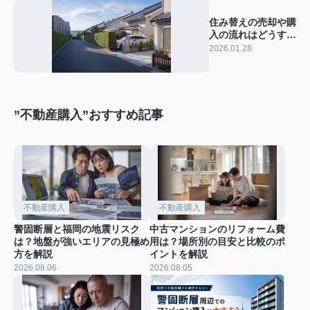
住み替えの売却や購
入の流れはどうす
る？進め方の違いと
2026.01.28
注意点も解説
”不動産購入”おすすめ記事
不動産購入
不動産購入
警固断層と福岡の地震リスク
中古マンションのリフォーム費
は？地盤が強いエリアの見極め
用は？場所別の目安と比較のポ
方を解説
イントを解説
2026.08.06
2026.08.05