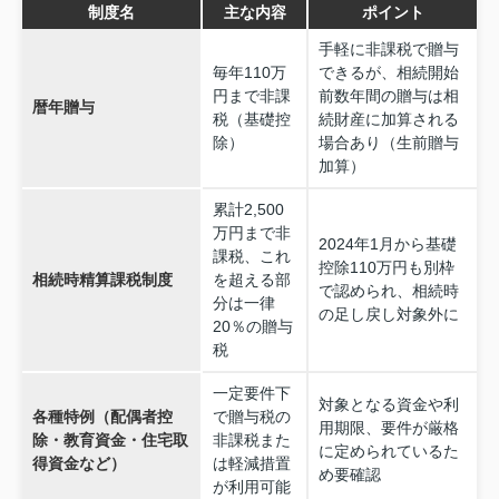
制度名
主な内容
ポイント
手軽に非課税で贈与
毎年110万
できるが、相続開始
円まで非課
前数年間の贈与は相
暦年贈与
税（基礎控
続財産に加算される
除）
場合あり（生前贈与
加算）
累計2,500
万円まで非
2024年1月から基礎
課税、これ
控除110万円も別枠
相続時精算課税制度
を超える部
で認められ、相続時
分は一律
の足し戻し対象外に
20％の贈与
税
一定要件下
対象となる資金や利
各種特例（配偶者控
で贈与税の
用期限、要件が厳格
除・教育資金・住宅取
非課税また
に定められているた
得資金など）
は軽減措置
め要確認
が利用可能