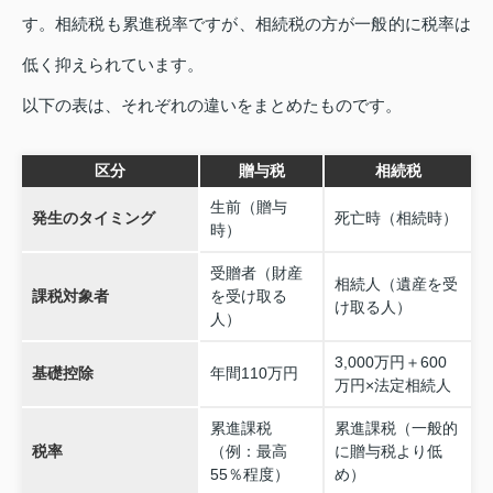
す。相続税も累進税率ですが、相続税の方が一般的に税率は
低く抑えられています。
以下の表は、それぞれの違いをまとめたものです。
区分
贈与税
相続税
生前（贈与
発生のタイミング
死亡時（相続時）
時）
受贈者（財産
相続人（遺産を受
課税対象者
を受け取る
け取る人）
人）
3,000万円＋600
基礎控除
年間110万円
万円×法定相続人
累進課税
累進課税（一般的
税率
（例：最高
に贈与税より低
55％程度）
め）