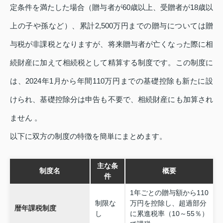
定条件を満たした場合（贈与者が60歳以上、受贈者が18歳以
上の子や孫など）、累計2,500万円までの贈与については贈
与税が非課税となりますが、将来贈与者が亡くなった際に相
続財産に加えて相続税として精算する制度です。この制度に
は、2024年1月から年間110万円までの基礎控除も新たに設
けられ、基礎控除分は申告も不要で、相続財産にも加算され
ません 。
以下に双方の制度の特徴を簡単にまとめます。
主な条
制度名
概要
件
1年ごとの贈与額から110
制限な
万円を控除し、超過部分
暦年課税制度
し
に累進税率（10～55％）