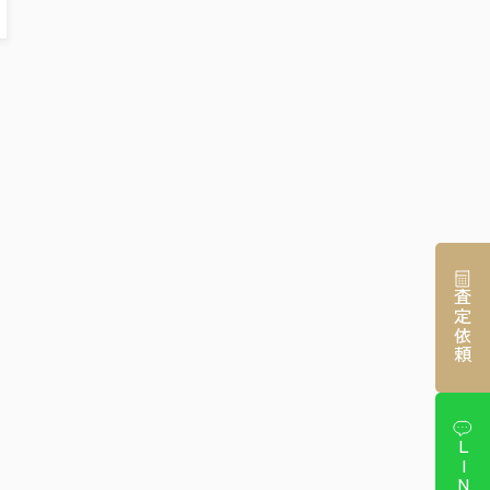
ッ
神
ィ
査定依頼
LINE