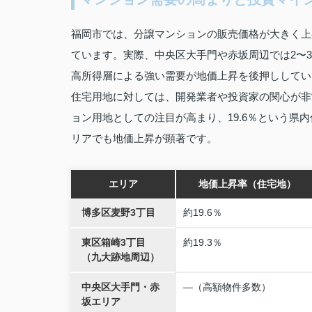
福岡市では、分譲マンションの販売価格が大きく上
ています。実際、中央区大手門や赤坂周辺では2〜
高所得層による強い需要が地価上昇を後押ししてい
住宅用地に対しては、開発業者や投資家の関心が非
ョン用地としての注目が高まり、19.6％という
リアでも地価上昇が顕著です。
エリア
地価上昇率（住宅地）
博多区麦野3丁目
約19.6％
東区箱崎3丁目
約19.3％
（九大跡地周辺）
中央区大手門・赤
―（高額物件多数）
坂エリア