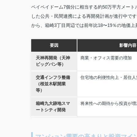
ペイペイドーム7個分に相当する約50万平方メー
した公共・民間連携による再開発計画が進行中です
から、箱崎3丁目周辺では前年比18〜19％の地価
要因
影響内容
天神再開発（天神
商業・オフィス需要の増加
ビッグバン等）
交通インフラ整備
住宅地の利便性向上・居住人
（桜並木駅開業
等）
箱崎九大跡地スマ
将来性への期待から投資が増
ートシティ開発
マンション需要の高まりと投資マイ