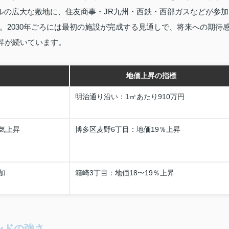
トルの広大な敷地に、住友商事・JR九州・西鉄・西部ガスなどが参加
。2030年ごろには最初の施設が完成する見通しで、将来への期待
上昇が続いています。
地価上昇の指標
明治通り沿い：1㎡あたり910万円
気上昇
博多区麦野6丁目：地価19％上昇
加
箱崎3丁目：地価18〜19％上昇
ンドの強さ