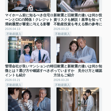
マイホーム前に知るべき住宅ロ
新耐震と旧耐震の違いは何か投
ーンとCICの関係！クレジット
資リスクも解説！基準を知って
滞納履歴が審査に与える影響
不動産投資を考える際の参考に
2026.04.13
2026.03.22
不動産購入
不動産購入
管理会社が良いマンションの特
旧耐震と新耐震の違いは何か知
徴とは？選び方や確認すべきポ
っていますか 見分け方と確認
イントも紹介
方法もご紹介
2026.03.21
2026.03.20
不動産購入
不動産購入