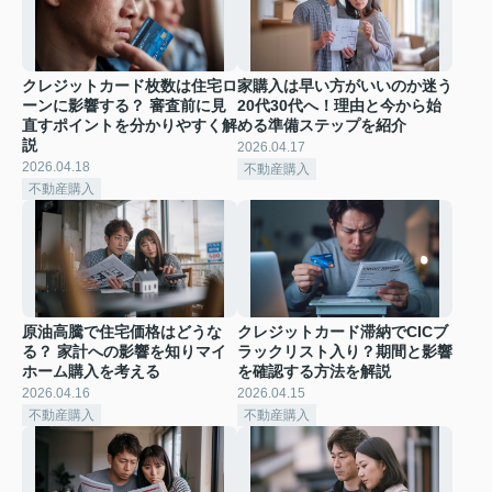
クレジットカード枚数は住宅ロ
家購入は早い方がいいのか迷う
ーンに影響する？ 審査前に見
20代30代へ！理由と今から始
直すポイントを分かりやすく解
める準備ステップを紹介
説
2026.04.17
2026.04.18
不動産購入
不動産購入
原油高騰で住宅価格はどうな
クレジットカード滞納でCICブ
る？ 家計への影響を知りマイ
ラックリスト入り？期間と影響
ホーム購入を考える
を確認する方法を解説
2026.04.16
2026.04.15
不動産購入
不動産購入