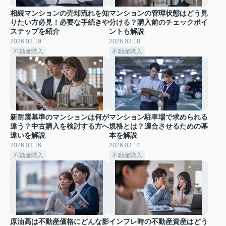
相続マンションの売却流れを知
マンションの管理状態はどう見
りたい方必見！必要な手続きや
分ける？購入前のチェックポイ
ステップを紹介
ントも解説
2026.03.19
2026.03.18
不動産購入
不動産購入
新耐震基準のマンションは何が
マンション駐車場で求められる
違う？中古購入を検討する方へ
規格とは？適合させるための基
違いを解説
本を解説
2026.03.16
2026.03.14
不動産購入
不動産購入
原油高は不動産価格にどんな影
インフレ時の不動産資産はどう