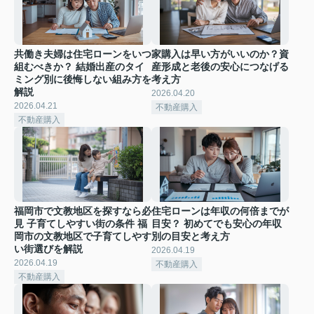
共働き夫婦は住宅ローンをいつ
家購入は早い方がいいのか？資
組むべきか？ 結婚出産のタイ
産形成と老後の安心につなげる
ミング別に後悔しない組み方を
考え方
解説
2026.04.20
2026.04.21
不動産購入
不動産購入
福岡市で文教地区を探すなら必
住宅ローンは年収の何倍までが
見 子育てしやすい街の条件 福
目安？ 初めてでも安心の年収
岡市の文教地区で子育てしやす
別の目安と考え方
い街選びを解説
2026.04.19
2026.04.19
不動産購入
不動産購入