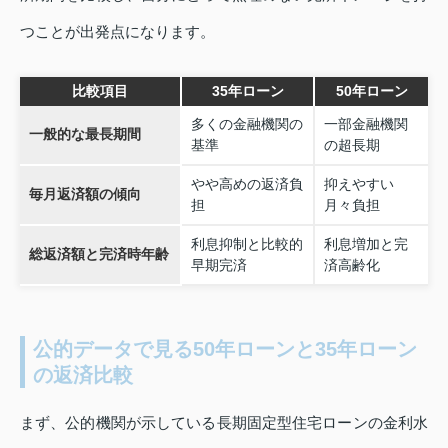
つことが出発点になります。
比較項目
35年ローン
50年ローン
多くの金融機関の
一部金融機関
一般的な最長期間
基準
の超長期
やや高めの返済負
抑えやすい
毎月返済額の傾向
担
月々負担
利息抑制と比較的
利息増加と完
総返済額と完済時年齢
早期完済
済高齢化
公的データで見る50年ローンと35年ローン
の返済比較
まず、公的機関が示している長期固定型住宅ローンの金利水