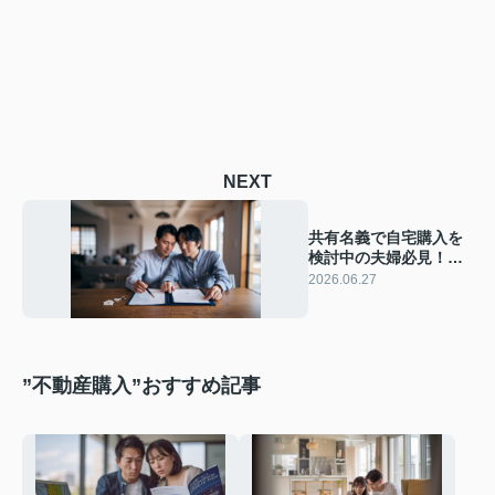
NEXT
共有名義で自宅購入を
検討中の夫婦必見！夫
婦のメリットとデメリ
2026.06.27
ットをわかりやすく解
説
”不動産購入”おすすめ記事