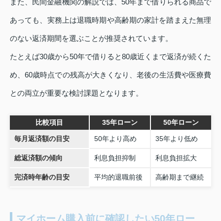
また、民間金融機関の解説では、50年まで借りられる商品で
あっても、実務上は退職時期や高齢期の家計を踏まえた無理
のない返済期間を選ぶことが推奨されています。
たとえば30歳から50年で借りると80歳近くまで返済が続くた
め、60歳時点での残高が大きくなり、老後の生活費や医療費
との両立が重要な検討課題となります。
比較項目
35年ローン
50年ローン
毎月返済額の目安
50年より高め
35年より低め
総返済額の傾向
利息負担抑制
利息負担拡大
完済時年齢の目安
平均的退職前後
高齢期まで継続
マイホーム購入前に確認したい50年ロー