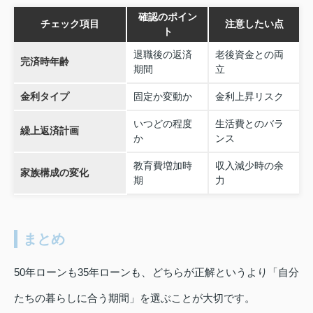
確認のポイン
チェック項目
注意したい点
ト
退職後の返済
老後資金との両
完済時年齢
期間
立
金利タイプ
固定か変動か
金利上昇リスク
いつどの程度
生活費とのバラ
繰上返済計画
か
ンス
教育費増加時
収入減少時の余
家族構成の変化
期
力
まとめ
50年ローンも35年ローンも、どちらが正解というより「自分
たちの暮らしに合う期間」を選ぶことが大切です。