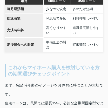
項目
50年ローン
35年ローン
毎月返済額
少なめで安定
多めだが短期
総返済額
利息増で多め
利息抑制しやすい
高くなりやす
退職前完済しやす
完済時年齢
い
い
準備圧迫の懸
老後資金への影響
貯蓄確保しやすい
念
これからマイホーム購入を検討している方
の期間選びチェックポイント
まず、完済時年齢のイメージを具体的に持つことが大切で
す。
住宅ローンは、民間では最長35年、公的な全期間固定型では