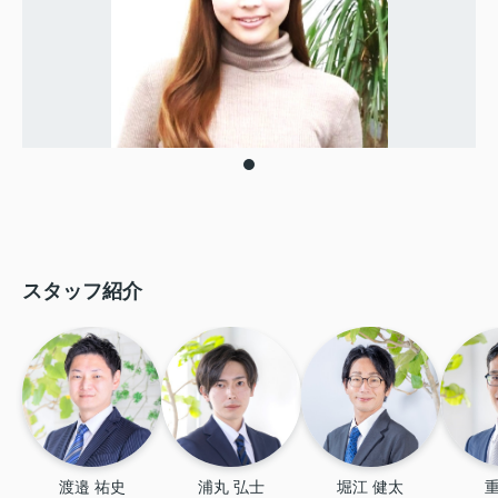
スタッフ紹介
渡邉 祐史
浦丸 弘士
堀江 健太
重