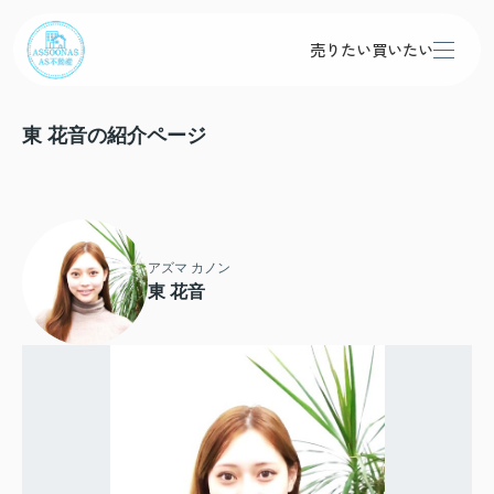
売りたい
買いたい
東 花音の紹介ページ
アズマ カノン
東 花音