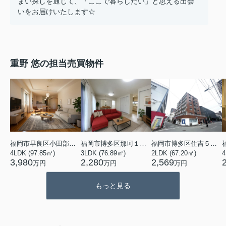
まい探しを通じて、「ここで暮らしたい」と思える出会
いをお届けいたします☆
重野 悠の担当売買物件
福岡市早良区小田部５丁目
福岡市博多区那珂１丁目
福岡市博多区住吉５丁目
4LDK (97.85㎡)
3LDK (76.89㎡)
2LDK (67.20㎡)
4
3,980
2,280
2,569
万円
万円
万円
もっと見る