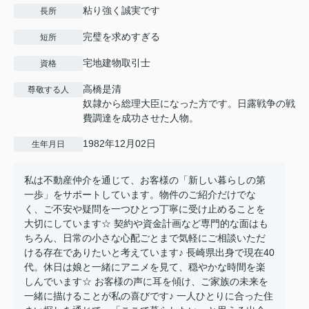
粘り強く誠実です
長所
完璧を求めすぎる
短所
宅地建物取引士
資格
高橋是清
尊敬する人
奴隷から総理大臣になった方です。日露戦争の戦
費調達を成功させた人物。
1982年12月02日
生年月日
私は不動産仲介を通じて、お客様の「新しい暮らしの第
一歩」をサポートしています。物件のご紹介だけでな
く、ご不安や疑問を一つひとつ丁寧に受け止めることを
大切にしています☆ 契約や資金計画など専門的な面はも
ちろん、日常の小さな心配ごとまで気軽にご相談いただ
ける存在でありたいと考えています♪ 長崎県出身で現在40
代。休日は娘と一緒にアニメを見て、穏やかな時間を楽
しんでいます☆ お客様の声に耳を傾け、ご家族の未来を
一緒に描けることが私の喜びです♪ 一人ひとりに合った住