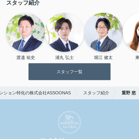
スタッフ紹介
渡邉 祐史
浦丸 弘士
堀江 健太
東
スタッフ一覧
ション特化の株式会社ASSOONAS
スタッフ紹介
重野 悠