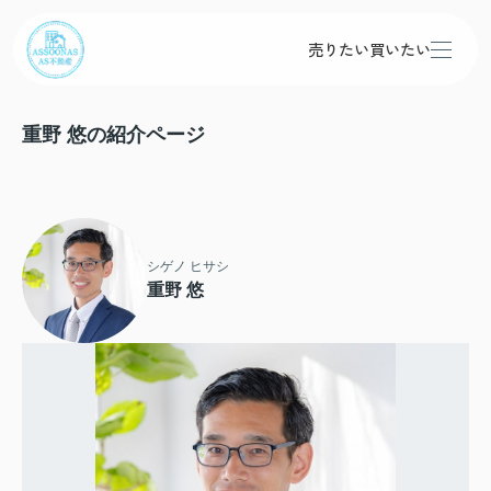
売りたい
買いたい
重野 悠の紹介ページ
シゲノ ヒサシ
重野 悠