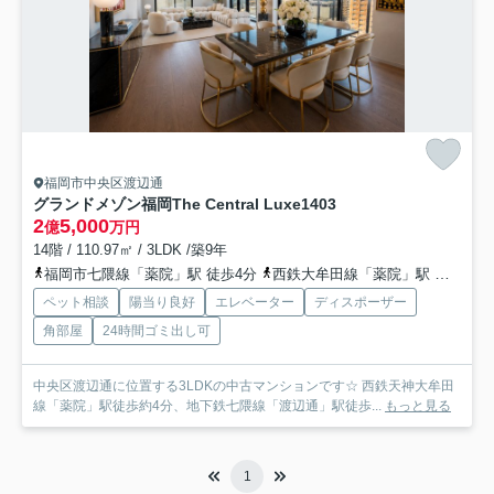
福岡市中央区渡辺通
グランドメゾン福岡The Central Luxe
1403
2
5,000
億
万円
14階 / 110.97㎡ / 3LDK /築9年
福岡市七隈線「薬院」駅 徒歩4分
西鉄大牟田線「薬院」駅 徒歩3分
ペット相談
陽当り良好
エレベーター
ディスポーザー
角部屋
24時間ゴミ出し可
中央区渡辺通に位置する3LDKの中古マンションです☆ 西鉄天神大牟田
線「薬院」駅徒歩約4分、地下鉄七隈線「渡辺通」駅徒歩...
もっと見る
1