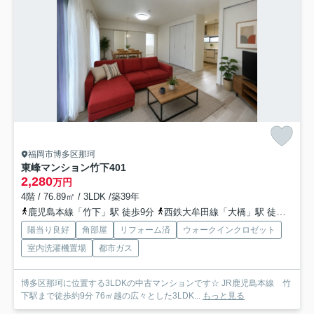
福岡市博多区那珂
東峰マンション竹下
401
2,280
万円
4階 / 76.89㎡ / 3LDK /築39年
鹿児島本線「竹下」駅 徒歩9分
西鉄大牟田線「大橋」駅 徒歩26分
陽当り良好
角部屋
リフォーム済
ウォークインクロゼット
室内洗濯機置場
都市ガス
博多区那珂に位置する3LDKの中古マンションです☆ JR鹿児島本線 竹
下駅まで徒歩約9分 76㎡越の広々とした3LDK...
もっと見る