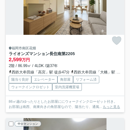
福岡市南区花畑
ライオンズマンション長住南第2
205
2,599
万円
2階 / 86.99㎡ / 4LDK /築37年
西鉄大牟田線「高宮」駅 徒歩47分
西鉄大牟田線「大橋」駅 徒歩50分
陽当り良好
エレベーター
角部屋
リフォーム済
ウォークインクロゼット
室内洗濯機置場
86㎡越のゆったりとしたお部屋ににウォークインクローゼット付き。
お部屋は南西、南東向きの角部屋なので、陽当たり、通風...
もっと見る
中古マンション