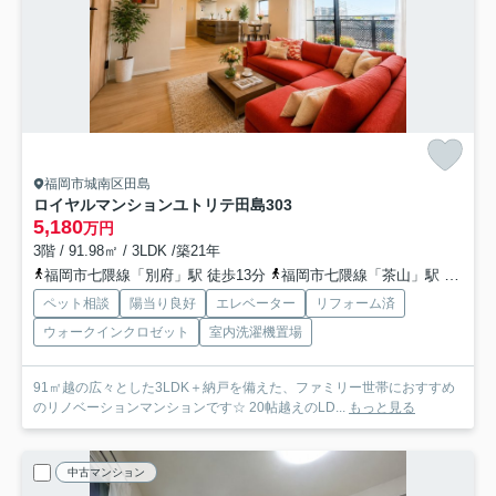
福岡市城南区田島
ロイヤルマンションユトリテ田島
303
5,180
万円
3階 / 91.98㎡ / 3LDK /築21年
福岡市七隈線「別府」駅 徒歩13分
福岡市七隈線「茶山」駅 徒歩16分
ペット相談
陽当り良好
エレベーター
リフォーム済
ウォークインクロゼット
室内洗濯機置場
91㎡越の広々とした3LDK＋納戸を備えた、ファミリー世帯におすすめ
のリノベーションマンションです☆ 20帖越えのLD...
もっと見る
中古マンション