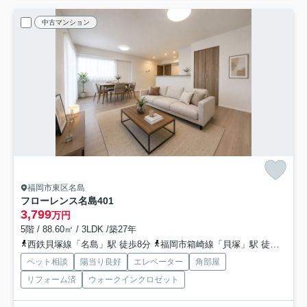
中古マンション
福岡市東区名島
フローレンス名島
401
3,799
万円
5階 / 88.60㎡ / 3LDK /築27年
西鉄貝塚線「名島」駅 徒歩8分
福岡市箱崎線「貝塚」駅 徒歩20分
ペット相談
陽当り良好
エレベーター
角部屋
リフォーム済
ウォークインクロゼット