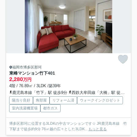
福岡市博多区那珂
東峰マンション竹下
401
2,280
万円
4階 / 76.89㎡ / 3LDK /築39年
鹿児島本線「竹下」駅 徒歩9分
西鉄大牟田線「大橋」駅 徒歩26分
陽当り良好
角部屋
リフォーム済
ウォークインクロゼット
室内洗濯機置場
都市ガス
博多区那珂に位置する3LDKの中古マンションです☆ JR鹿児島本線 竹
下駅まで徒歩約9分 76㎡越の広々とした3LDK...
もっと見る