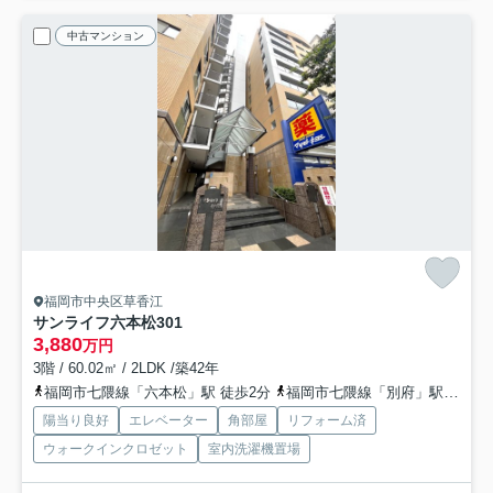
中古マンション
福岡市中央区草香江
サンライフ六本松
301
3,880
万円
3階 / 60.02㎡ / 2LDK /築42年
福岡市七隈線「六本松」駅 徒歩2分
福岡市七隈線「別府」駅 徒歩9分
陽当り良好
エレベーター
角部屋
リフォーム済
ウォークインクロゼット
室内洗濯機置場