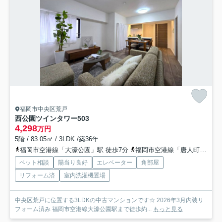
福岡市中央区荒戸
西公園ツインタワー
503
4,298
万円
5階 / 83.05㎡ / 3LDK /築36年
福岡市空港線「大濠公園」駅 徒歩7分
福岡市空港線「唐人町」駅 徒歩11分
ペット相談
陽当り良好
エレベーター
角部屋
リフォーム済
室内洗濯機置場
中央区荒戸に位置する3LDKの中古マンションです☆ 2026年3月内装リ
フォーム済み 福岡市空港線大濠公園駅まで徒歩約...
もっと見る