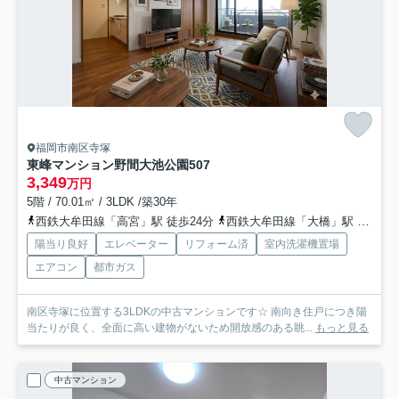
福岡市南区寺塚
東峰マンション野間大池公園
507
3,349
万円
5階 / 70.01㎡ / 3LDK /築30年
西鉄大牟田線「高宮」駅 徒歩24分
西鉄大牟田線「大橋」駅 徒歩32分
陽当り良好
エレベーター
リフォーム済
室内洗濯機置場
エアコン
都市ガス
南区寺塚に位置する3LDKの中古マンションです☆ 南向き住戸につき陽
当たりが良く、全面に高い建物がないため開放感のある眺...
もっと見る
中古マンション