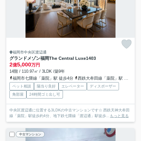
福岡市中央区渡辺通
グランドメゾン福岡The Central Luxe
1403
2
5,000
億
万円
14階 / 110.97㎡ / 3LDK /築9年
福岡市七隈線「薬院」駅 徒歩4分
西鉄大牟田線「薬院」駅 徒歩3分
ペット相談
陽当り良好
エレベーター
ディスポーザー
角部屋
24時間ゴミ出し可
中央区渡辺通に位置する3LDKの中古マンションです☆ 西鉄天神大牟田
線「薬院」駅徒歩約4分、地下鉄七隈線「渡辺通」駅徒歩...
もっと見る
中古マンション