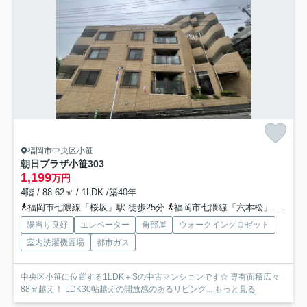
福岡市中央区小笹
朝日プラザ小笹
303
1,199
万円
4階 / 88.62㎡ / 1LDK /築40年
福岡市七隈線「桜坂」駅 徒歩25分
福岡市七隈線「六本松」駅 徒歩28分
陽当り良好
エレベーター
角部屋
ウォークインクロゼット
室内洗濯機置場
都市ガス
中央区小笹に位置する1LDK＋Sの中古マンションです☆ 専有面積広々
88㎡越え！ LDK30帖越えの開放感のあるリビング...
もっと見る