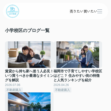
売りたい
買いたい
小学校区のブログ一覧
賃貸から持ち家へ迷う人必見！
福岡市で子育てしやすい学校区
いつ買うべきか最適なタイミン
はどこ？ 住みやすい街の特徴
グを解説
と人気ランキングを紹介
2026.07.06
2026.04.26
不動産購入
不動産購入