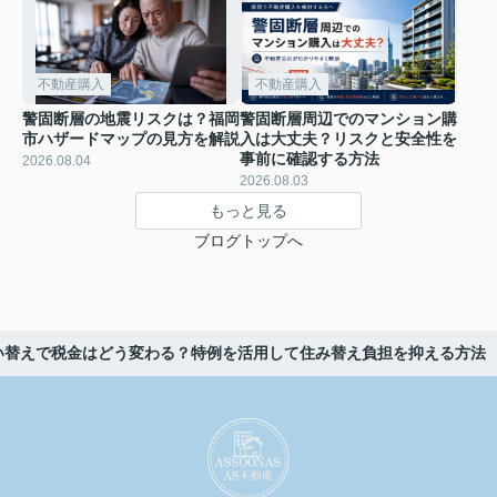
不動産購入
不動産購入
警固断層の地震リスクは？福岡
警固断層周辺でのマンション購
市ハザードマップの見方を解説
入は大丈夫？リスクと安全性を
事前に確認する方法
2026.08.04
2026.08.03
もっと見る
ブログトップへ
い替えで税金はどう変わる？特例を活用して住み替え負担を抑える方法