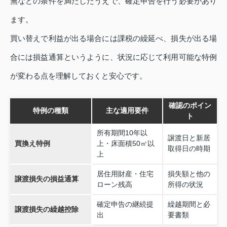
無などの条件を満たしたうえで、確定申告を行う必要があり
ます。
買い替えで利益が出る場合には課税の繰延べ、損失が出る場
合には損益通算というように、状況に応じて利用可能な特例
が変わる点を理解しておくと安心です。
確認のポイン
特例の種類
主な適用要件
ト
所有期間10年以
譲渡日と新居
買換え特例
上・床面積50㎡以
取得日の時期
上
居住用財産・住宅
損失額と他の
譲渡損失の損益通算
ローン残高
所得の状況
確定申告の継続提
繰越期間と必
譲渡損失の繰越控除
出
要書類