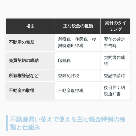
納付のタイ
場面
主な税金の種類
ミング
所得税・住民税・復
翌年の確定
不動産の売却
興特別所得税
申告時
契約書作成
売買契約の締結
印紙税
時
所有権登記など
登録免許税
登記申請時
後日届く納
不動産の取得
不動産取得税
税通知書
不動産買い替えで使える主な税金特例の種
類と仕組み