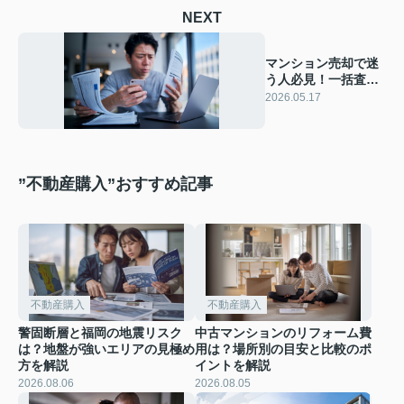
NEXT
マンション売却で迷
う人必見！一括査定
サイトのメリットと
2026.05.17
デメリットを解説
”不動産購入”おすすめ記事
不動産購入
不動産購入
警固断層と福岡の地震リスク
中古マンションのリフォーム費
は？地盤が強いエリアの見極め
用は？場所別の目安と比較のポ
方を解説
イントを解説
2026.08.06
2026.08.05