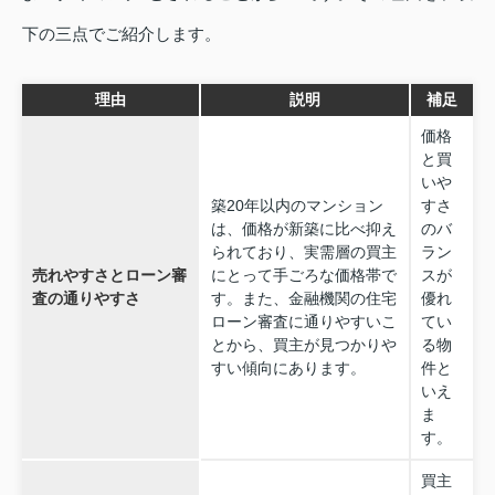
下の三点でご紹介します。
理由
説明
補足
価格
と買
いや
築20年以内のマンション
すさ
は、価格が新築に比べ抑え
のバ
られており、実需層の買主
ラン
売れやすさとローン審
にとって手ごろな価格帯で
スが
査の通りやすさ
す。また、金融機関の住宅
優れ
ローン審査に通りやすいこ
てい
とから、買主が見つかりや
る物
すい傾向にあります。
件と
いえ
ま
す。
買主