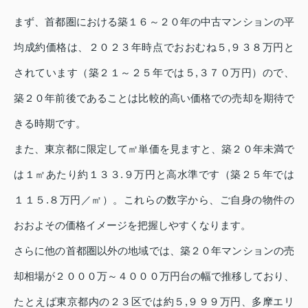
まず、首都圏における築１６～２０年の中古マンションの平
均成約価格は、２０２３年時点でおおむね５,９３８万円と
されています（築２１～２５年では５,３７０万円）ので、
築２０年前後であることは比較的高い価格での売却を期待で
きる時期です。
また、東京都に限定して㎡単価を見ますと、築２０年未満で
は１㎡あたり約１３３.９万円と高水準です（築２５年では
１１５.８万円／㎡）。これらの数字から、ご自身の物件の
おおよその価格イメージを把握しやすくなります。
さらに他の首都圏以外の地域では、築２０年マンションの売
却相場が２０００万～４０００万円台の幅で推移しており、
たとえば東京都内の２３区では約５,９９９万円、多摩エリ