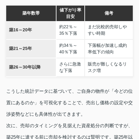
値下がり率
築年数帯
備考
目安
約22％～
まだ比較的売却しや
築16～20年
35％下落
すい時期
約34％～
下落幅が加速し成約
築21～25年
40％下落
率低下の傾向
さらに急激
販売が難しくなるリ
築26～30年以降
な下落
スク増
こうした統計データに基づいて、ご自身の物件が「今どの位
置にあるのか」を可視化することで、売出し価格の設定や交
渉姿勢などにも具体性が出てきます。
次に、売却のタイミングを見据えた資産処分の判断ですが、
築25年に達する前に売却を検討するのは賢明です。築25年以