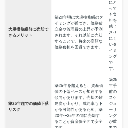
にと
って
も負
築20年頃は大規模修繕のタ
担を
イミングが近づき、修繕積
感じ
大規模修繕前に売却で
立金や管理費の上昇が予測
させ
きるメリット
されます。それ以前に売却
にく
することで、将来の高額な
いタ
修繕負担を回避できます。
イミ
ング
で
す。
築25
築25年を超えると、資産価
年手
値の下落ペースが加速する
前の
傾向があります。売却の難
スケ
築25年超での価値下落
易度が上がり、成約率も下
ジュ
リスク
がる可能性があるため、築
ーリ
20年〜25年の間に売却す
ング
ることが資産保全面で安全
が重
です。
要で