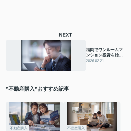
NEXT
福岡でワンルームマ
ンション投資を始め
るなら？利回りや選
2026.02.21
び方のコツを解説
”不動産購入”おすすめ記事
不動産購入
不動産購入