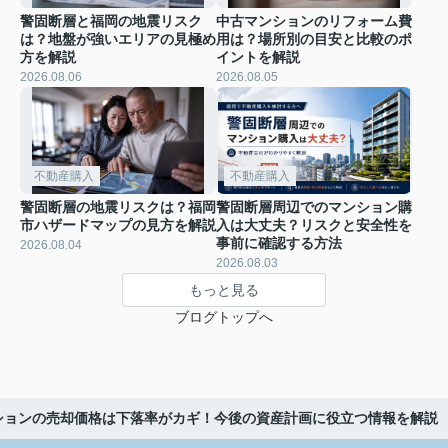
警固断層と福岡の地震リスク
中古マンションのリフォーム費
は？地盤が強いエリアの見極め
用は？場所別の目安と比較のポ
方を解説
イントを解説
2026.08.06
2026.08.05
不動産購入
不動産購入
警固断層の地震リスクは？福岡
警固断層周辺でのマンション購
市ハザードマップの見方を解説
入は大丈夫？リスクと安全性を
事前に確認する方法
2026.08.04
2026.08.03
もっと見る
ブログトップへ
ンションの売却価格は下落率がカギ！今後の資産計画に役立つ情報を解説