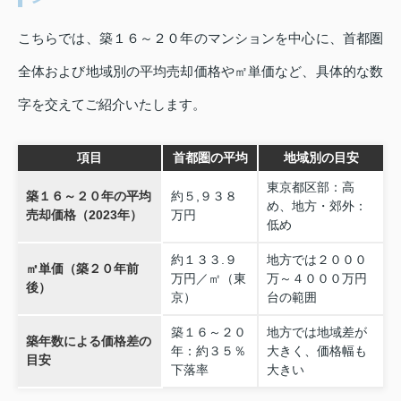
こちらでは、築１６～２０年のマンションを中心に、首都圏
全体および地域別の平均売却価格や㎡単価など、具体的な数
字を交えてご紹介いたします。
項目
首都圏の平均
地域別の目安
東京都区部：高
築１６～２０年の平均
約５,９３８
め、地方・郊外：
売却価格（2023年）
万円
低め
約１３３.９
地方では２０００
㎡単価（築２０年前
万円／㎡（東
万～４０００万円
後）
京）
台の範囲
築１６～２０
地方では地域差が
築年数による価格差の
年：約３５％
大きく、価格幅も
目安
下落率
大きい