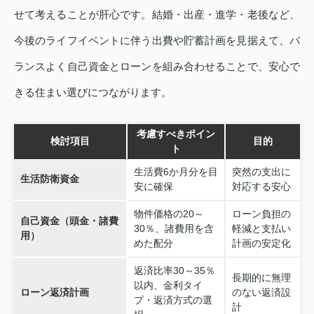
せて考えることが肝心です。結婚・出産・進学・老後など、
今後のライフイベントに伴う出費や貯蓄計画を見据えて、バ
ランスよく自己資金とローンを組み合わせることで、安心で
きる住まい選びにつながります。
考慮すべきポイン
検討項目
目的
ト
生活費6か月分を目
突然の支出に
生活防衛資金
安に確保
対応する安心
物件価格の20～
ローン負担の
自己資金（頭金・諸費
30％、諸費用を含
軽減と支払い
用）
めた配分
計画の安定化
返済比率30～35％
長期的に無理
以内、金利タイ
ローン返済計画
のない返済設
プ・返済方式の選
計