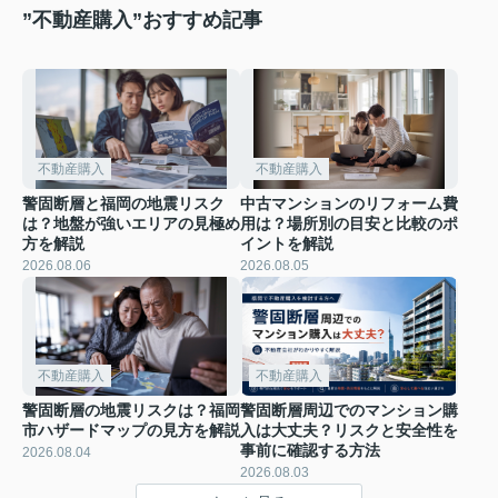
”不動産購入”おすすめ記事
不動産購入
不動産購入
警固断層と福岡の地震リスク
中古マンションのリフォーム費
は？地盤が強いエリアの見極め
用は？場所別の目安と比較のポ
方を解説
イントを解説
2026.08.06
2026.08.05
不動産購入
不動産購入
警固断層の地震リスクは？福岡
警固断層周辺でのマンション購
市ハザードマップの見方を解説
入は大丈夫？リスクと安全性を
事前に確認する方法
2026.08.04
2026.08.03