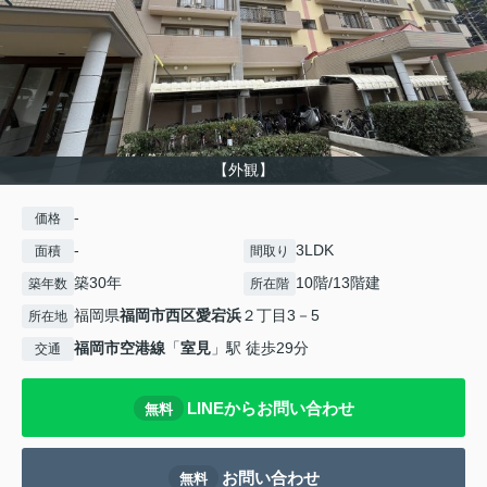
【外観】
-
価格
-
3LDK
面積
間取り
築30年
10階/13階建
築年数
所在階
福岡県
福岡市西区
愛宕浜
２丁目3－5
所在地
福岡市空港線
「
室見
」駅 徒歩29分
交通
LINEからお問い合わせ
無料
お問い合わせ
無料