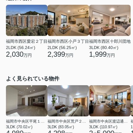
福岡市西区愛宕２丁目
福岡市西区小戸３丁目
福岡市西区十郎川団地
2LDK (56.24㎡)
2LDK (56.25㎡)
3LDK (80.40㎡)
2,030
2,399
1,999
万円
万円
万円
よく見られている物件
福岡市中央区平尾１丁目
福岡市中央区荒戸２丁目
福岡市中央区渡辺通２丁目
3LDK (70.02㎡)
3LDK (83.05㎡)
3LDK (110.97㎡)
1