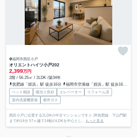
福岡市西区小戸
オリエントハイツ小戸
202
2,399
万円
2階 / 56.25㎡ / 2LDK /築34年
筑肥線「姪浜」駅 徒歩16分
福岡市空港線「姪浜」駅 徒歩16分
筑
ペット相談
陽当り良好
エレベーター
リフォーム済
室内洗濯機置場
都市ガス
西区小戸に位置する2LDKの中古マンションです☆ JR筑肥線 下山門駅
まで約14分 57㎡越で14帖のLDKを中心とし...
もっと見る