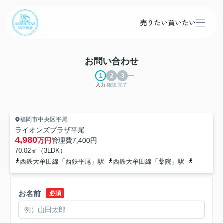
売りたい
買いたい
お問い合わせ
入力
確認
完了
福岡市中央区平尾
ライオンズプラザ平尾
4,980
万円
管理費
7,400円
70.02㎡（3LDK）
西鉄大牟田線「西鉄平尾」駅
西鉄大牟田線「薬院」駅
-
お名前
必須