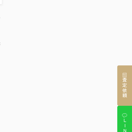
時
。
が
ま
査定依頼
に
LINE