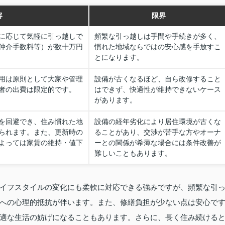
容
限界
に応じて気軽に引っ越しで
頻繁な引っ越しは手間や手続きが多く、
仲介手数料等）が数十万円
慣れた地域ならではの安心感を手放すこ
とになります。
用は原則として大家や管理
設備が古くなるほど、自ら改修すること
者の出費は限定的です。
はできず、快適性が維持できないケース
があります。
を回避でき、住み慣れた地
設備の経年劣化により居住環境が古くな
られます。また、更新時の
ることがあり、交渉が苦手な方やオーナ
よっては家賃の維持・値下
ーとの関係が希薄な場合には条件改善が
難しいこともあります。
イフスタイルの変化にも柔軟に対応できる強みですが、頻繁な引
への心理的抵抗が伴います。また、修繕負担が少ない点は安心で
適な生活の妨げになることもあります。さらに、長く住み続ける