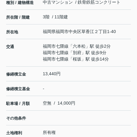
中古マンション / 鉄骨鉄筋コンクリート
種別 / 建物構造
3階 / 11階建
所在階 / 階建
福岡県
福岡市中央区
草香江
２丁目1-40
所在地
福岡市七隈線
「
六本松
」駅 徒歩2分
交通
福岡市七隈線
「
別府
」駅 徒歩9分
福岡市七隈線
「
桜坂
」駅 徒歩14分
13,440円
修繕積立金
-
修繕積立基金
空無 / 14,000円
駐車場 / 月額
その他条件
所有権
土地権利