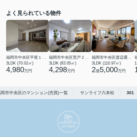
よく見られている物件
福岡市中央区渡辺通２丁目
福岡市中央区平尾１丁目
福岡市中央区荒戸２丁目
3LDK (110.97㎡)
1
3LDK (70.02㎡)
3LDK (83.05㎡)
2
5,000
4,980
4,298
億
万円
万円
万円
福岡市中央区のマンション(売買)一覧
サンライフ六本松
301