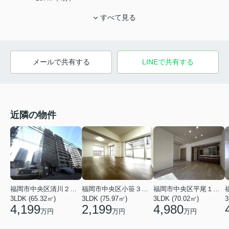
すべて見る
メールで共有する
LINEで共有する
近隣の物件
福岡市中央区清川２丁目
福岡市中央区小笹３丁目
福岡市中央区平尾１丁目
3LDK (65.32㎡)
3LDK (75.97㎡)
3LDK (70.02㎡)
3
4,199
2,199
4,980
万円
万円
万円