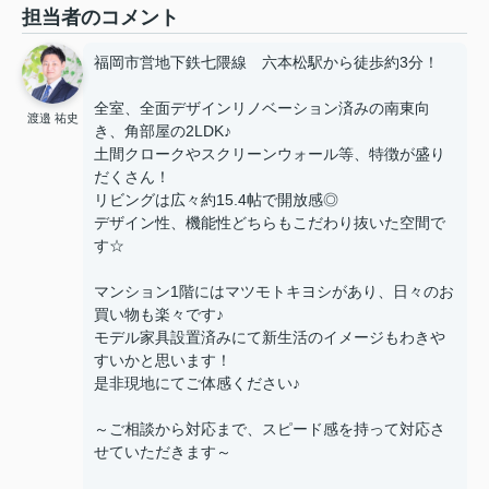
担当者のコメント
福岡市営地下鉄七隈線 六本松駅から徒歩約3分！
全室、全面デザインリノベーション済みの南東向
渡邉 祐史
き、角部屋の2LDK♪
土間クロークやスクリーンウォール等、特徴が盛り
だくさん！
リビングは広々約15.4帖で開放感◎
デザイン性、機能性どちらもこだわり抜いた空間で
す☆
マンション1階にはマツモトキヨシがあり、日々のお
買い物も楽々です♪
モデル家具設置済みにて新生活のイメージもわきや
すいかと思います！
是非現地にてご体感ください♪
～ご相談から対応まで、スピード感を持って対応さ
せていただきます～