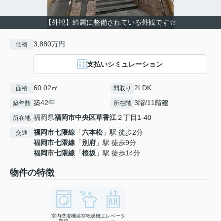
【外観】綺麗に整備されている外観です☆
3,880万円
価格
支払いシミュレーション
60.02㎡
2LDK
面積
間取り
築42年
3階/11階建
築年数
所在階
福岡県
福岡市中央区
草香江
２丁目1-40
所在地
福岡市七隈線
「
六本松
」駅 徒歩2分
交通
福岡市七隈線
「
別府
」駅 徒歩9分
福岡市七隈線
「
桜坂
」駅 徒歩14分
物件の特徴
室内洗濯機
浴室乾燥機
エレベータ