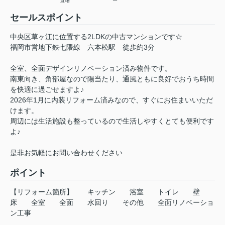
置場
ー
セールスポイント
中央区草ヶ江に位置する2LDKの中古マンションです☆
福岡市営地下鉄七隈線 六本松駅 徒歩約3分
全室、全面デザインリノベーション済み物件です。
南東向き、角部屋なので陽当たり、通風ともに良好でおうち時間
を快適に過ごせますよ♪
2026年1月に内装リフォーム済みなので、すぐにお住まいいただ
けます。
周辺には生活施設も整っているので生活しやすくとても便利です
よ♪
是非お気軽にお問い合わせください
ポイント
【リフォーム箇所】
キッチン
浴室
トイレ
壁
床
全室
全面
水回り
その他
全面リノベーショ
ン工事