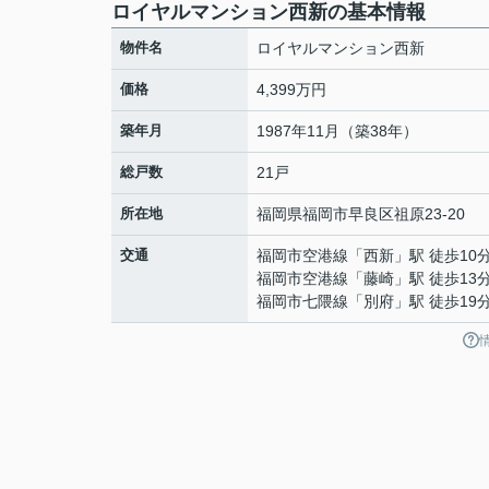
ロイヤルマンション西新の基本情報
物件名
ロイヤルマンション西新
価格
4,399万円
築年月
1987年11月（築38年）
総戸数
21戸
所在地
福岡県
福岡市早良区
祖原
23-20
交通
福岡市空港線
「
西新
」駅 徒歩10
福岡市空港線
「
藤崎
」駅 徒歩13
福岡市七隈線
「
別府
」駅 徒歩19