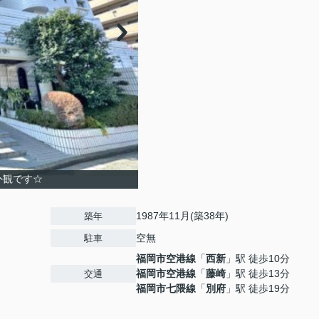
外観です☆
1987年11月(築38年)
築年
空無
駐車
福岡市空港線
「
西新
」駅 徒歩10分
福岡市空港線
「
藤崎
」駅 徒歩13分
交通
福岡市七隈線
「
別府
」駅 徒歩19分