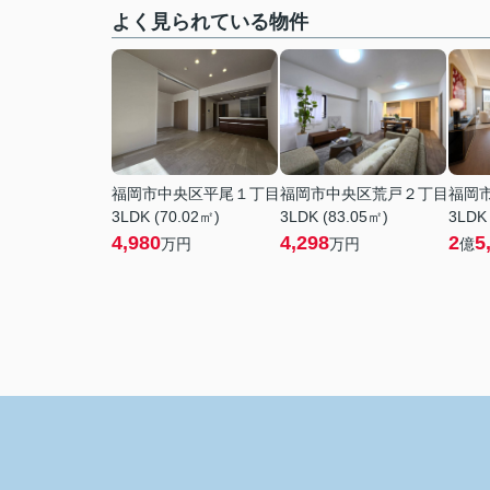
よく見られている物件
福岡市中央区平尾１丁目
福岡市中央区荒戸２丁目
福岡
3LDK (70.02㎡)
3LDK (83.05㎡)
3LDK 
4,980
4,298
2
5
万円
万円
億