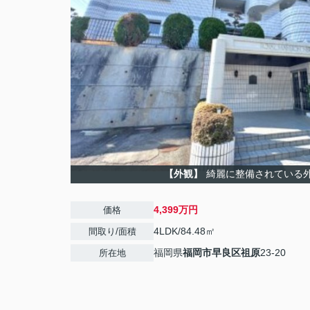
【外観】
綺麗に整備されている
4,399万円
価格
4LDK/84.48㎡
間取り/面積
福岡県
福岡市早良区
祖原
23-20
所在地