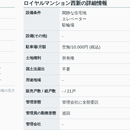
ロイヤルマンション西新の詳細情報
設備条件
閑静な住宅地
エレベーター
駐輪場
設備(その他)
-
駐車場/月額
空無/10,000円 (税込)
土地権利
所有権
分
国土法届出
不要
分
分
用途地域
-
情報の見方
販売戸数 / 総戸数
- / 21戸
管理形態
管理会社に全部委託
管理員の勤務形態
巡回
管理会社
-