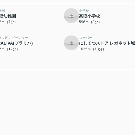
稚園
小学校
取幼稚園
高取小学校
02ｍ（7分）
596ｍ（8分）
ョッピングセンター
スーパー
RALIVA(プラリバ)
にしてつストア レガネット
17ｍ（12分）
1035ｍ（13分）