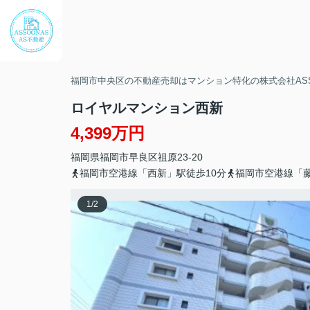
福岡市中央区の不動産売却はマンション特化の株式会社ASS
ロイヤルマンション西新
4,399万円
福岡県
福岡市早良区
祖原
23-20
福岡市空港線「西新」駅徒歩10分
福岡市空港線「藤
1
/
2