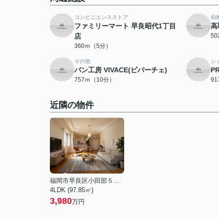
コンビニエンスストア
幼
ファミリーマート 早良昭代1丁目
高
店
5
360ｍ（5分）
その他
シ
パン工房 VIVACE(ビバーチェ)
P
757ｍ（10分）
9
近隣の物件
福岡市早良区小田部５丁目
4LDK (97.85㎡)
3,980
万円