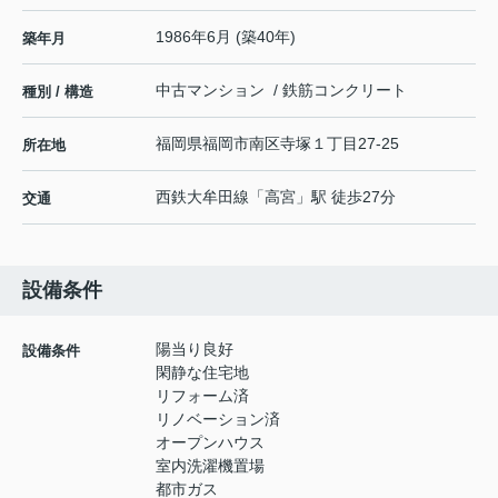
1986年6月 (築40年)
築年月
中古マンション / 鉄筋コンクリート
種別 / 構造
福岡県
福岡市南区
寺塚
１丁目27-25
所在地
西鉄大牟田線
「
高宮
」駅 徒歩27分
交通
設備条件
陽当り良好
設備条件
閑静な住宅地
リフォーム済
リノベーション済
オープンハウス
室内洗濯機置場
都市ガス