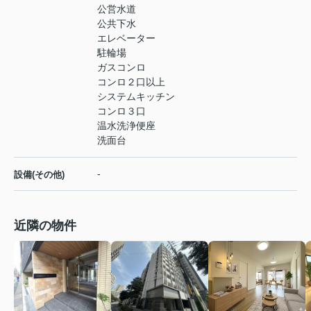
公営水道
公共下水
エレベーター
駐輪場
ガスコンロ
コンロ２口以上
システムキッチン
コンロ３口
温水洗浄便座
洗面台
-
設備(その他)
近隣の物件