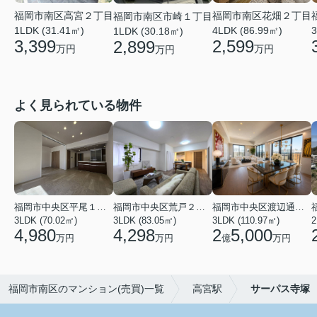
福岡市南区花畑２丁目
福岡市南区高宮２丁目
福岡市南区市崎１丁目
4LDK (86.99㎡)
3
1LDK (31.41㎡)
1LDK (30.18㎡)
2,599
3,399
2,899
万円
万円
万円
よく見られている物件
福岡市中央区平尾１丁目
福岡市中央区荒戸２丁目
福岡市中央区渡辺通２丁目
3LDK (70.02㎡)
3LDK (83.05㎡)
3LDK (110.97㎡)
2
4,980
4,298
2
5,000
万円
万円
億
万円
福岡市南区のマンション(売買)一覧
高宮駅
サーパス寺塚