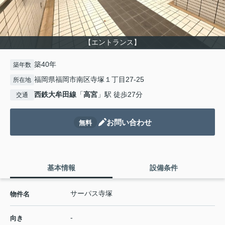
【エントランス】
築40年
築年数
福岡県福岡市南区寺塚１丁目27-25
所在地
西鉄大牟田線
「
高宮
」駅 徒歩27分
交通
お問い合わせ
無料
基本情報
設備条件
サーパス寺塚
物件名
-
向き