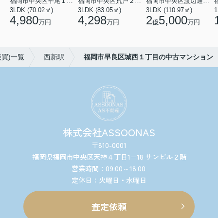
福岡市中央区平尾１丁目
福岡市中央区荒戸２丁目
福岡市中央区渡辺通２丁目
3LDK (70.02㎡)
3LDK (83.05㎡)
3LDK (110.97㎡)
1
4,980
4,298
2
5,000
万円
万円
億
万円
買)一覧
西新駅
福岡市早良区城西１丁目の中古マンション
株式会社ASSOONAS
〒810-0001
福岡県福岡市中央区天神４丁目1−18 サンビル２階
営業時間：09:00～18:00
定休日：火曜日・水曜日
査定依頼