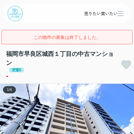
売りたい
買いたい
この物件の募集は終了しました。
福岡市早良区城西１丁目の中古マンショ
ン
空室0
-
1
/
4