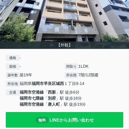
【外観】
-
価格
-
1LDK
面積
間取り
築19年
7階/12階建
築年数
所在階
福岡県
福岡市早良区
城西
１丁目8-14
所在地
福岡市空港線
「
西新
」駅 徒歩6分
交通
福岡市七隈線
「
別府
」駅 徒歩18分
福岡市空港線
「
唐人町
」駅 徒歩19分
LINEからお問い合わせ
無料